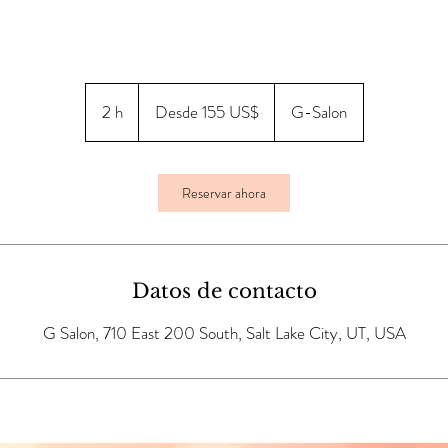
Desde
155
2 h
2
Desde 155 US$
G-Salon
dólares
estadounidenses
h
Reservar ahora
Datos de contacto
G Salon, 710 East 200 South, Salt Lake City, UT, USA